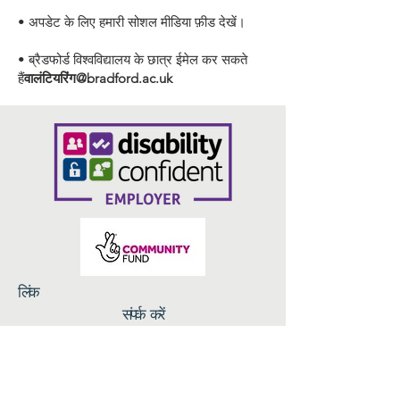
• अपडेट के लिए हमारी सोशल मीडिया फ़ीड देखें।
• ब्रैडफोर्ड विश्वविद्यालय के छात्र ईमेल कर सकते
हैं
वालंटियरिंग@bradford.ac.uk
लिंक
संपर्क करें
गोपनीयता नीति
ब्रेड एंड रोज़ेज़, 14 एन परेड, ब्रैडफोर्ड BD1 3HT
info@volunteeringbradford.org