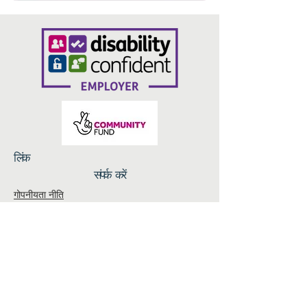
लिंक
संपर्क करें
गोपनीयता नीति
ब्रेड एंड रोज़ेज़, 14 एन परेड, ब्रैडफोर्ड BD1 3HT
info@volunteeringbradford.org
07904 953864
हमारे साथ जुड़ें