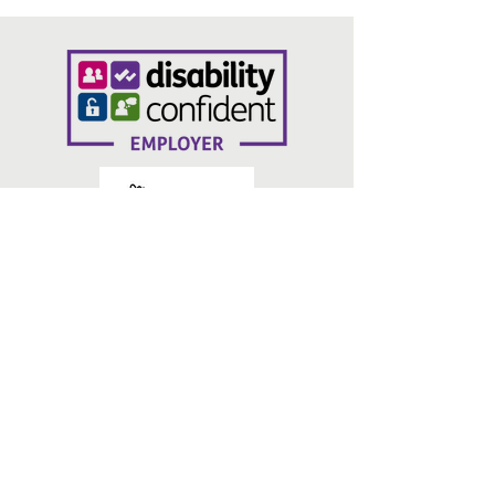
लिंक
संपर्क करें
गोपनीयता नीति
ब्रेड एंड रोज़ेज़, 14 एन परेड, ब्रैडफोर्ड BD1 3HT
info@volunteeringbradford.org
07904 953864
हमारे साथ जुड़ें