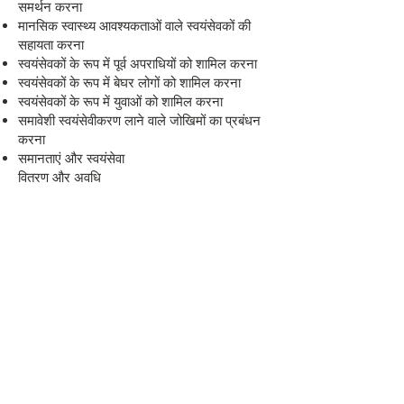
समर्थन करना
मानसिक स्वास्थ्य आवश्यकताओं वाले स्वयंसेवकों की
सहायता करना
स्वयंसेवकों के रूप में पूर्व अपराधियों को शामिल करना
स्वयंसेवकों के रूप में बेघर लोगों को शामिल करना
स्वयंसेवकों के रूप में युवाओं को शामिल करना
समावेशी स्वयंसेवीकरण लाने वाले जोखिमों का प्रबंधन
करना
समानताएं और स्वयंसेवा
वितरण और अवधि
'विशेषज्ञ' अतिथि वक्ताओं द्वारा समर्थित ट्यूटर्स के
नेतृत्व में चर्चा और कार्यशालाएं, जिसमें केस स्टडी, समूह
और व्यक्तिगत अभ्यास शामिल हैं।
सभी पाठ्यक्रम 1-दिवसीय कार्यशालाएँ हैं जिनमें चर्चा-
आधारित गतिविधियाँ शामिल हैं, जो प्रतिनिधियों की
अपनी स्थिति के अनुरूप हैं।
कृपया ई - मेल
करें
info@volunteeringbradford.org
पाठ्यक्रम
और लागत की पूरी जानकारी के लिए