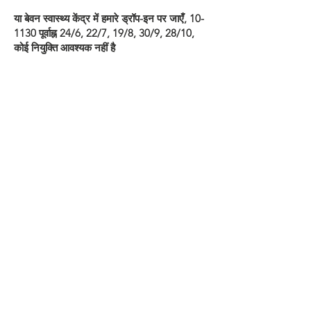
या बेवन स्वास्थ्य केंद्र में हमारे ड्रॉप-इन पर जाएँ, 10-
1130 पूर्वाह्न 24/6, 22/7, 19/8, 30/9, 28/10,
कोई नियुक्ति आवश्यक नहीं है
लिंक
संपर्क करें
गोपनीयता नीति
ब्रेड एंड रोज़ेज़, 14 एन परेड, ब्रैडफोर्ड BD1 3HT
info@volunteeringbradford.org