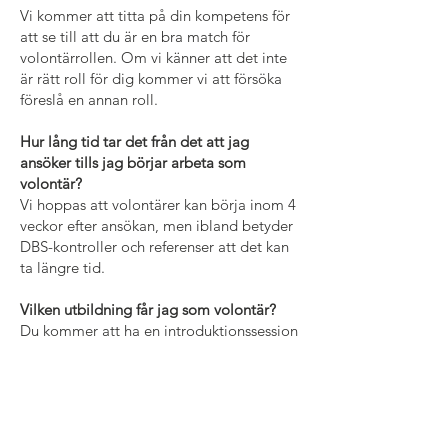
Vi kommer att titta på din kompetens för
att se till att du är en bra match för
volontärrollen. Om vi känner att det inte
är rätt roll för dig kommer vi att försöka
föreslå en annan roll.
Hur lång tid tar det från det att jag
ansöker tills jag börjar arbeta som
volontär?
Vi hoppas att volontärer kan börja inom 4
veckor efter ansökan, men ibland betyder
DBS-kontroller och referenser att det kan
ta längre tid.
Vilken utbildning får jag som volontär?
Du kommer att ha en introduktionssession
med teamet du är volontär i. Detta
kommer att berätta mer om din roll och
vad som förväntas av dig. Vilket stöd får
jag? Du kommer att ha en
volontäransvarig som du kan vända dig