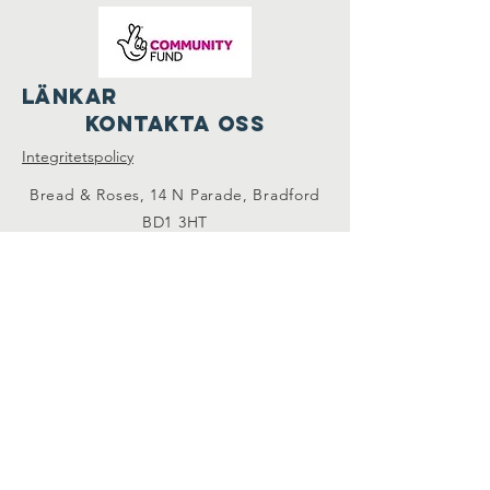
LÄNKAR
Kontakta oss
Integritetspolicy
Bread & Roses, 14 N Parade, Bradford
BD1 3HT
info@volunteeringbradford.org
07904 953864
Ta kontakt med oss
Registrerad välgörenhetsnr:
1085218
-
Registrerat företagsnr.
4133566
© Bradford Volunteer Center 2023