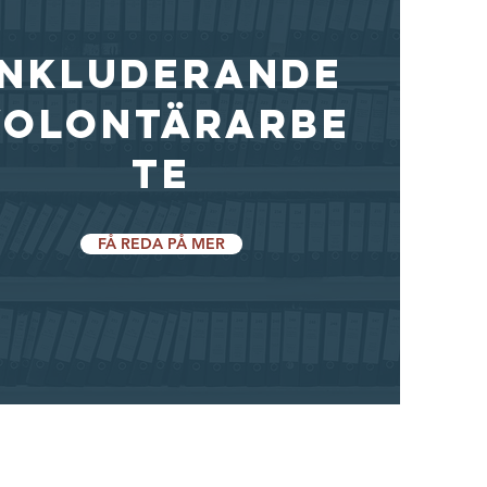
Inkluderande
volontärarbe
te
FÅ REDA PÅ MER