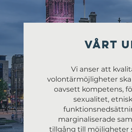
Vårt 
Vi anser att kvali
volontärmöjligheter ska f
oavsett kompetens, f
sexualitet, etnis
funktionsnedsättni
marginaliserade samh
tillgång till möjlighete