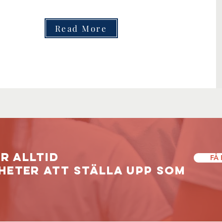
Read More
r alltid
FÅ
heter
att ställa upp som