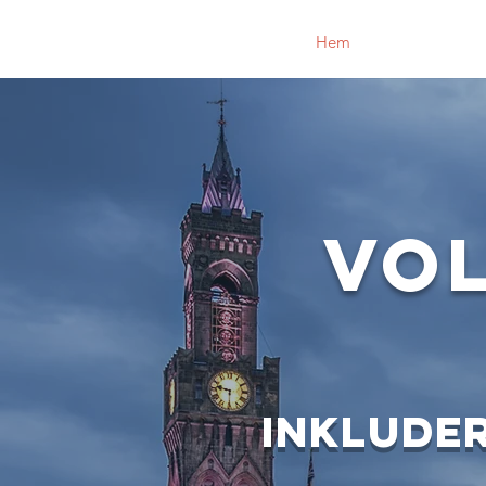
Hem
Om oss
Vo
Vo
Inklude