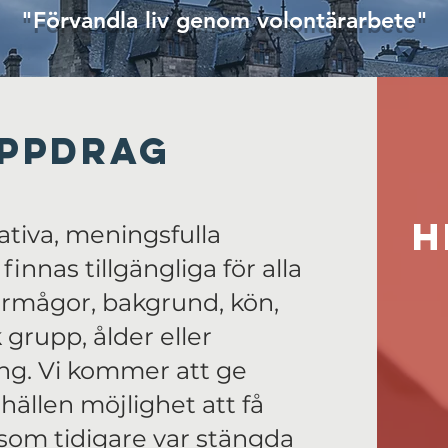
"Förvandla liv genom volontärarbete"
uppdrag
H
tativa, meningsfulla
innas tillgängliga för alla
örmågor, bakgrund, kön,
k grupp, ålder eller
ng. Vi kommer att ge
ällen möjlighet att få
r som tidigare var stängda