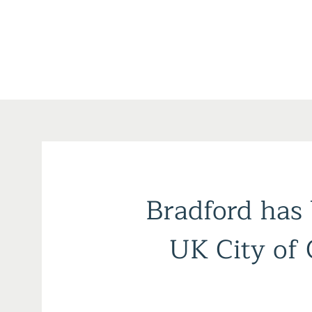
Bradford has
Brad
UK City of
2025