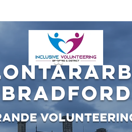
lontär
About
Organisationer
Projekt
Inkluderande v
lontärarb
Bradfor
rande Volun
t
eerin