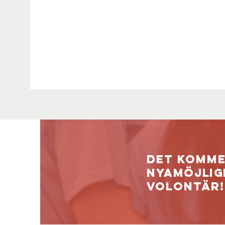
det komme
nya
möjlig
volontär!