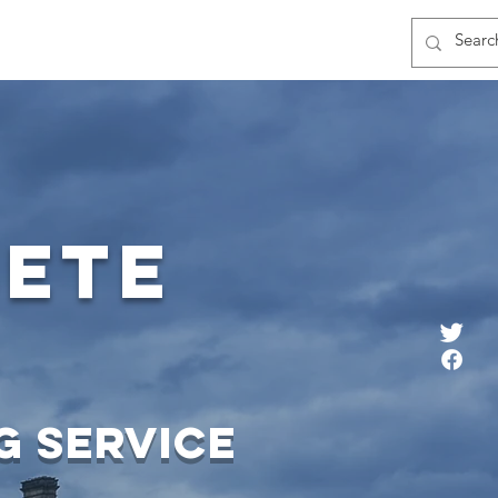
olontärarbete
Events
ete
d
g ser
vice