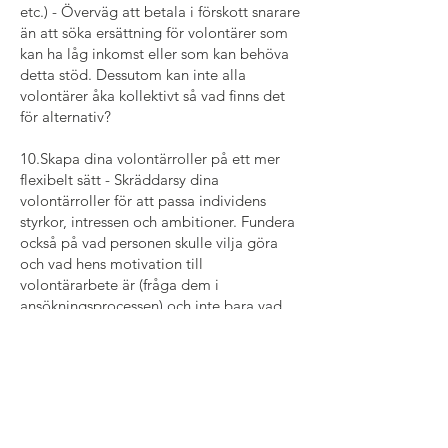
etc.) - Överväg att betala i förskott snarare
än att söka ersättning för volontärer som
kan ha låg inkomst eller som kan behöva
detta stöd. Dessutom kan inte alla
volontärer åka kollektivt så vad finns det
för alternativ?
10.Skapa dina volontärroller på ett mer
flexibelt sätt - Skräddarsy dina
volontärroller för att passa individens
styrkor, intressen och ambitioner. Fundera
också på vad personen skulle vilja göra
och vad hens motivation till
volontärarbete är (fråga dem i
ansökningsprocessen) och inte bara vad
du vill att de ska göra. Varför inte
förhandla om timmarna, fråga om vissa
uppgifter kan utföras hemma, kan vi skapa
en uppgift för personen?