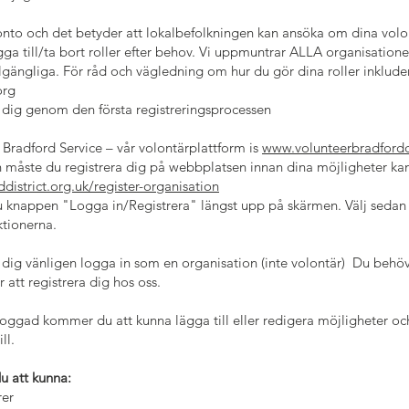
konto och det betyder att lokalbefolkningen kan ansöka om dina volo
 till/ta bort roller efter behov. Vi uppmuntrar ALLA organisationer a
llgängliga. För råd och vägledning om hur du gör dina roller inklud
org
 dig genom den första registreringsprocessen
Bradford Service – vår volontärplattform is
www.volunteerbradforddi
 måste du registrera dig på webbplatsen innan dina möjligheter ka
district.org.uk/register-organisation
u knappen "Logga in/Registrera" längst upp på skärmen. Välj sedan 
ktionerna.
dig vänligen logga in som en organisation (inte volontär) Du behöv
att registrera dig hos oss.
nloggad kommer du att kunna lägga till eller redigera möjligheter o
ll.
u att kunna:
rer