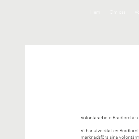
Hem
Om oss
Vo
Volontärarbete Bradford är e
Vi har utvecklat en Bradford
marknadsföra sina volontärm