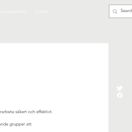
olontärarbete
Events
arbeta säkert och effektivt.
vande grupper att