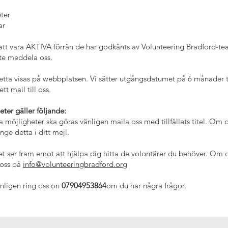
ter
ar
tt vara AKTIVA förrän de har godkänts av Volunteering Bradford-te
te meddela oss.
tta visas på webbplatsen. Vi sätter utgångsdatumet på 6 månader til
t mail till oss.
ter gäller följande:
möjligheter ska göras vänligen maila oss med tillfällets titel. Om du
nge detta i ditt mejl.
t ser fram emot att hjälpa dig hitta de volontärer du behöver. Om d
 oss på
info@volunteeringbradford.org
vänligen ring oss on
07904953864
om du har några frågor.