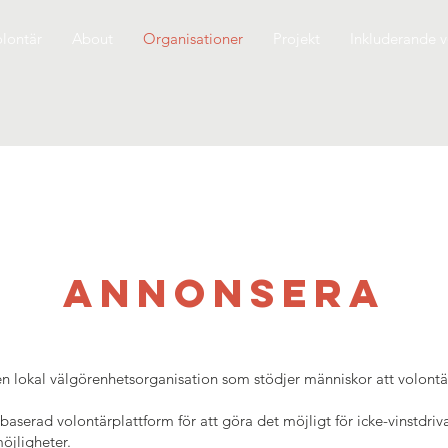
lontär
About
Organisationer
Projekt
Inkluderande v
ANNONSERA
n lokal välgörenhetsorganisation som stödjer människor att volontär
-baserad volontärplattform för att göra det möjligt för icke-vinstdri
öjligheter.