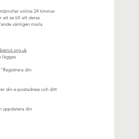
ntärroller online 24 timmar
tt se till att deras
erande vänligen maila
strict.org.uk
n läggas
"Registrera din
er din e-postadress och ditt
ch uppdatera din