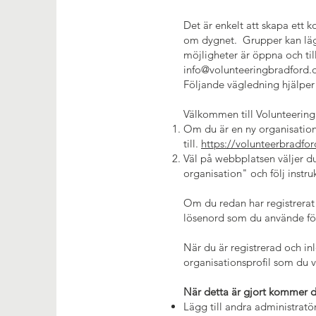
Det är enkelt att skapa ett 
om dygnet. Grupper kan lägga
möjligheter är öppna och ti
info@volunteeringbradford.
Följande vägledning hjälper
Välkommen till Volunteering 
Om du är en ny organisation
till.
https://volunteerbradford
Väl på webbplatsen väljer d
organisation" och följ instru
Om du redan har registrerat 
lösenord som du använde för 
När du är registrerad och i
organisationsprofil som du vi
När detta är gjort kommer d
Lägg till andra administratö