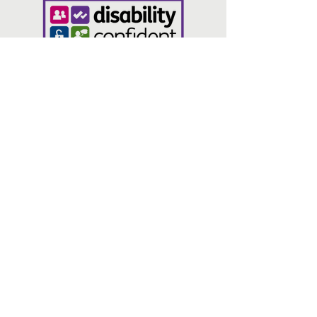
liens
Nous contacter
Politique de confidentialité
Pain et roses, 14 N Parade, Bradford
BD1 3HT
info@volunteeringbradford.org
07904 953864
Connecte-toi avec nous