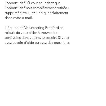
l'opportunité. Si vous souhaitez que
l'opportunité soit complètement retirée /
supprimée, veuillez l'indiquer clairement
dans votre e-mail.
L'équipe de Volunteering Bradford se
réjouit de vous aider à trouver les
bénévoles dont vous avez besoin. Si vous
avez besoin d'aide ou avez des questions,
veuillez nous envoyer un e-mail
à
info@volunteeringbradford.org
Nous sommes là pour vous aider, veuillez
nous téléphoner au
07904953864
si vous
avez des questions.