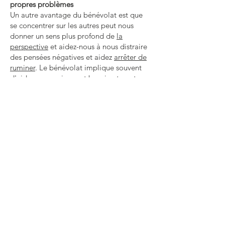
propres problèmes
Un autre avantage du bénévolat est que
se concentrer sur les autres peut nous
donner un sens plus profond de
la
perspective
et aidez-nous à nous distraire
des pensées négatives et aidez
arrêter de
ruminer
. Le bénévolat implique souvent
d'aider ceux qui en ont besoin et peut
être utile pour nous montrer qu'en fait,
nos propres vies ne sont pas aussi
mauvaises que nous le pensions.
7. Le bénévolat est important pour votre
carrière
Dans un marché du travail de plus en plus
concurrentiel, une expérience de
bénévolat peut être extrêmement utile.
Cela montre aux employeurs potentiels
que vous pouvez prendre des initiatives et
que vous êtes prêt à donner de votre
temps pour améliorer le monde pour les