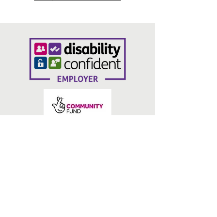
liens
Nous contacter
Politique de confidentialité
Pain et roses, 14 N Parade, Bradford
BD1 3HT
info@volunteeringbradford.org
07904 953864