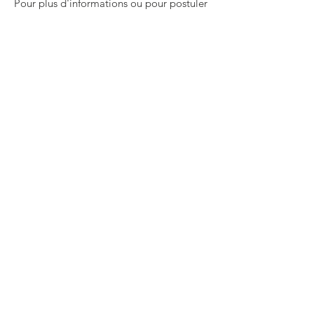
Pour plus d'informations ou pour postuler
à ce poste, veuillez envoyer un e-mail à
rachel@volunteeringbradford.org
liens
Nous contacter
Politique de confidentialité
Pain et roses, 14 N Parade, Bradford
BD1 3HT