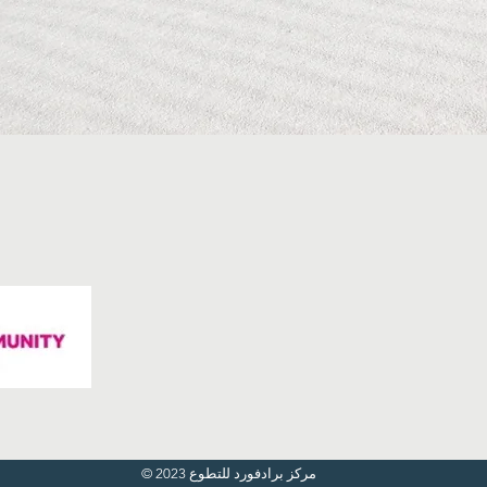
© مركز برادفورد للتطوع 2023