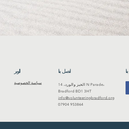
نا
اتصل بنا
الوبر
سياسة الخصوصية
الخبز والورد، 14 N Parade،
Bradford BD1 3HT
info@volunteeringbradford.org
07904 953864