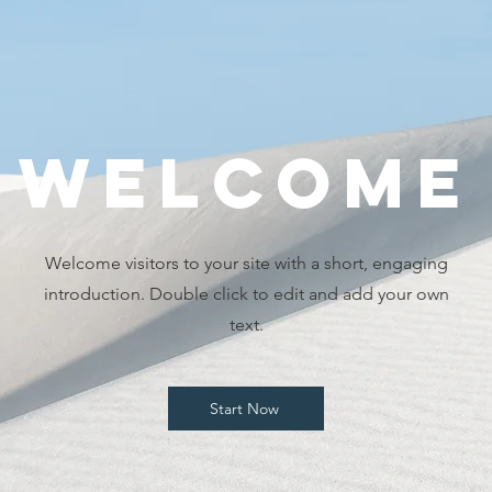
WELCOME
Welcome visitors to your site with a short, engaging
introduction. Double click to edit and add your own
text.
Start Now