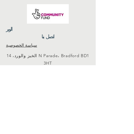
الوبر
اتصل بنا
سياسة الخصوصية
الخبز والورد، 14 N Parade، Bradford BD1
3HT
info@volunteeringbradford.org
07904 953864
اتصل بنا
مؤسسة خيرية مسجلة برقم:
1085218
-
رقم الشركة المسجلة.
4133566
© مركز برادفورد للتطوع 2023