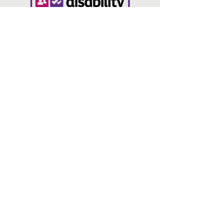
الوبر
اتصل بنا
سياسة الخصوصية
الخبز والورد، 14 N Parade، Bradford BD1
3HT
info@volunteeringbradford.org
07904 953864
اتصل بنا