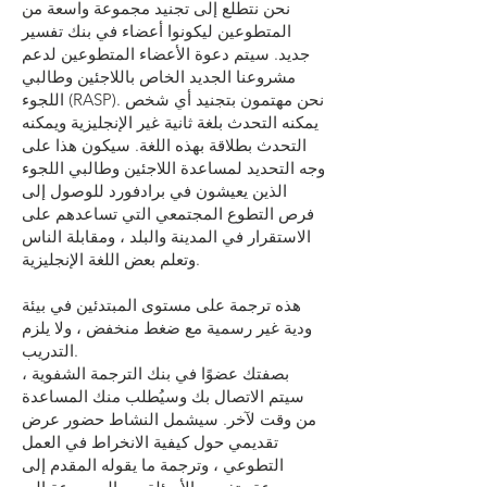
نحن نتطلع إلى تجنيد مجموعة واسعة من
المتطوعين ليكونوا أعضاء في بنك تفسير
جديد. سيتم دعوة الأعضاء المتطوعين لدعم
مشروعنا الجديد الخاص باللاجئين وطالبي
اللجوء (RASP). نحن مهتمون بتجنيد أي شخص
يمكنه التحدث بلغة ثانية غير الإنجليزية ويمكنه
التحدث بطلاقة بهذه اللغة. سيكون هذا على
وجه التحديد لمساعدة اللاجئين وطالبي اللجوء
الذين يعيشون في برادفورد للوصول إلى
فرص التطوع المجتمعي التي تساعدهم على
الاستقرار في المدينة والبلد ، ومقابلة الناس
وتعلم بعض اللغة الإنجليزية.
هذه ترجمة على مستوى المبتدئين في بيئة
ودية غير رسمية مع ضغط منخفض ، ولا يلزم
التدريب.
بصفتك عضوًا في بنك الترجمة الشفوية ،
سيتم الاتصال بك وسيُطلب منك المساعدة
من وقت لآخر. سيشمل النشاط حضور عرض
تقديمي حول كيفية الانخراط في العمل
التطوعي ، وترجمة ما يقوله المقدم إلى