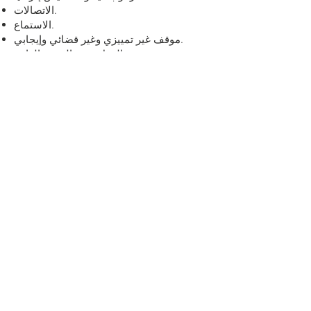
الاتصالات.
الاستماع.
موقف غير تمييزي وغير قضائي وإيجابي.
العمل بروح الفريق الواحد.
إدارة الوقت.
لتسجيل اهتمام بالدور ، يرجى إرسال بريد
إلكتروني إلى
Volunteer@volunteeringbradford.org
الوبر