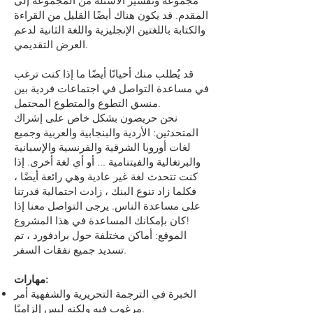
مجموعة وتفسير الأسئلة من المجموعة إلى
المقدم. قد يكون هناك أيضًا القليل من القراءة
والكتابة باللغتين الإنجليزية واللغة الثانية لدعم
العرض التقديمي.
قد يُطلب منك أحيانًا أيضًا ما إذا كنت ترغب
في مساعدة التواصل في اجتماعات فردية بين
منسق التطوع والمتطوع المحتمل.
نحن حريصون بشكل خاص على إشراك
المتحدثين: الأردية والبنجابية والعربية وجميع
لغات أوروبا الشرقية والفرنسية والإسبانية
والبرتغالية والفيتنامية ... أو أي لغة أخرى. إذا
كنت تتحدث لغة غير عادية وهي رائعة أيضًا ،
فكلما زاد تنوع البنك ، زادت احتمالية قدرتنا
على مساعدة الناس. يرجى التواصل معنا إذا
كان بإمكانك المساعدة في هذا المشروع!
الموقع: أماكن مختلفة حول برادفورد ، تم
تسديد جميع نفقات السفر.
مهارات:
الخبرة في الترجمة التحريرية والشفهية أمر
مرغوب فيه ولكنه ليس إلزاميًا.