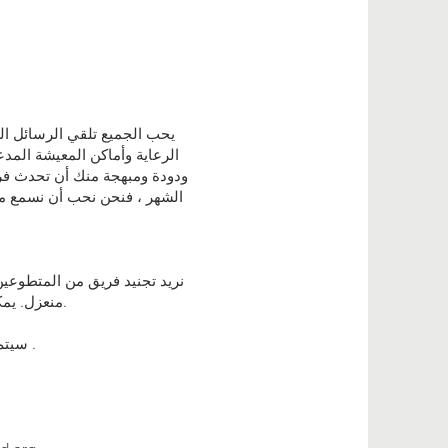
يحب الجميع تلقي الرسائل 
الرعاية وأماكن المعيشة المد
ودودة ومبهجة منك أن تحدث فرقً
الشهر ، فنحن نحب أن نسمع منك.
نريد تجنيد فريق من المتطوعين
منعزل. يمكن كتابة الرسائل بخط اليد (بوضوح) ونشرها أو إرسالها إلكترونيًا عبر البريد الإلكتروني (مسافات مزدوجة).
سيتم مطابقة كتاب الرسائل مع فرد مقيم في دار الرعاية / فرد منعزل ويتم إخبارهم ببعض اهتمامات المتلقي .