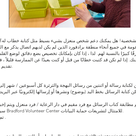
الشخصية! هل يمكنك دعم شخص منعزل بشيء بسيط مثل كتابة خطاب له؟ 
عومة في جميع أنحاء منطقة برادفورد الذين لم يكن لديهم اتصال يذكر مع ا
ا كبيرًا بالنسبة لهم. لذا ، إذا كان بإمكانك تخصيص بضع دقائق لوضع القل
 إذا لم تكن قد كتبت خطابًا من قبل أو كنت بعيدًا عن الممارسة قليلاً ، فل
تقديم بعض الإرشادات البسيطة لتبدأ.
 لكتابة رسالة أو اثنتين من رسائل البهجة والثرثرة كل أسبوعين / شهر إ
سيتم إرسال جميع الخطابات عبر Bradford Volunteer Center للامتثال لتشريعات حماية البيانات.
تم توفير إرشادات كتابة الرسائل .