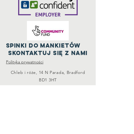
spinki do mankietów
Skontaktuj się z nami
Polityka prywatności
Chleb i róże, 14 N Parada, Bradford
BD1 3HT
info@wolontariatbradford.org
07904 953864
Połącz się z nami
Zarejestrowana organizacja