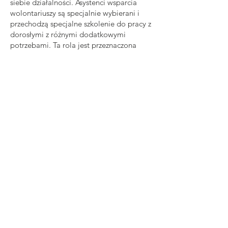
siebie działalności. Asystenci wsparcia
wolontariuszy są specjalnie wybierani i
przechodzą specjalne szkolenie do pracy z
dorosłymi z różnymi dodatkowymi
potrzebami. Ta rola jest przeznaczona
tylko dla osób powyżej 18 roku życia.
Dalsze kroki – skontaktuj się ze Stevem z
Volunteering Bradford. On i zespół mogą
zaoferować porady i wsparcie, aby
uzyskać dostęp do potrzebnych usług.
Aby uzyskać więcej informacji, contact
Alex Kendal, koordynator wolontariatu
E-mail
: wybory
@wolontariatbradford.org
Telefon
:
07849 704196
(od poniedziałku
do środy)