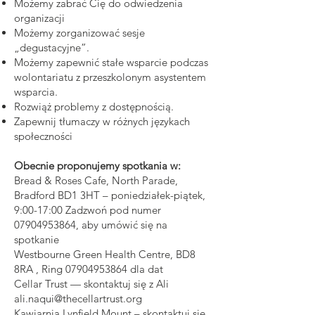
Możemy zabrać Cię do odwiedzenia
organizacji
Możemy zorganizować sesje
„degustacyjne”.
Możemy zapewnić stałe wsparcie podczas
wolontariatu z przeszkolonym asystentem
wsparcia.
Rozwiąż problemy z dostępnością.
Zapewnij tłumaczy w różnych językach
społeczności
Obecnie proponujemy spotkania w:
Bread & Roses Cafe, North Parade,
Bradford BD1 3HT – poniedziałek-piątek,
9:00-17:00 Zadzwoń pod numer
07904953864
, aby umówić się na
spotkanie
Westbourne Green Health Centre, BD8
8RA , Ring
07904953864
dla dat
Cellar Trust — skontaktuj się z Ali
ali.naqui@thecellartrust.org
Kawiarnia Lynfield Mount – skontaktuj się