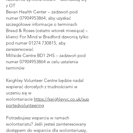
z OT
Bevan Health Center – zadzwoń pod
numer
07904953864
, aby uzyskać
szczegółowe informacje o terminach
Bread & Roses (ostatni wtorek miesiąca) –
klienci For Mind w Bradford dzwonią tylko
pod numer
01274 730815
, aby
zarezerwować
Millside Centre BD1 2HS – zadzwoń pod
numer
07904953864
w celu ustalenia
terminów
Keighley Volunteer Centre będzie nadal
wspierać dorosłych z trudnościami w
uczeniu się w
wolontariacie
https://keighleyvc.co.uk/sup
portedvolunteering
Potrzebujesz wsparcia w ramach
wolontariatu? Jeśli jesteś zainteresowany
dostępem do wsparcia dla wolontariuszy,