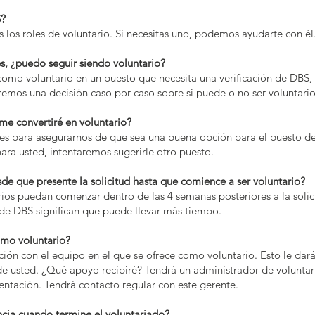
S?
 los roles de voluntario. Si necesitas uno, podemos ayudarte con él
, ¿puedo seguir siendo voluntario?
e como voluntario en un puesto que necesita una verificación de DB
remos una decisión caso por caso sobre si puede o no ser voluntario
 me convertiré en voluntario?
es para asegurarnos de que sea una buena opción para el puesto de
ara usted, intentaremos sugerirle otro puesto.
e que presente la solicitud hasta que comience a ser voluntario?
ios puedan comenzar dentro de las 4 semanas posteriores a la solici
s de DBS significan que puede llevar más tiempo.
omo voluntario?
ción con el equipo en el que se ofrece como voluntario. Esto le dar
 de usted. ¿Qué apoyo recibiré? Tendrá un administrador de voluntar
entación. Tendrá contacto regular con este gerente.
cia cuando termine el voluntariado?