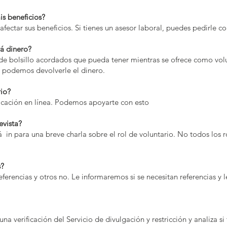
is beneficios?
afectar sus beneficios. Si tienes un asesor laboral, puedes pedirle co
rá dinero?
e bolsillo acordados que pueda tener mientras se ofrece como volun
, podemos devolverle el dinero.
rio?
licación en línea. Podemos apoyarte con esto
evista?
rá in para una breve charla sobre el rol de voluntario. No todos los 
s?
eferencias y otros no. Le informaremos si se necesitan referencias 
na verificación del Servicio de divulgación y restricción y analiza s