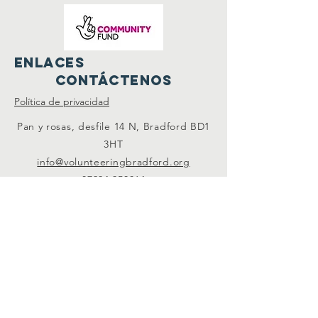
Enlaces
Contáctenos
Política de privacidad
Pan y rosas, desfile 14 N, Bradford BD1
3HT
info@volunteeringbradford.org
07904 953864
Conéctate con
nosotros
Organización benéfica registrada No:
1085218
- Compañía registrada no.
4133566