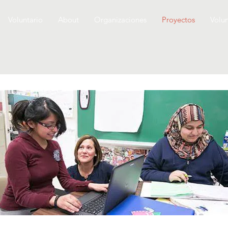
Voluntario
About
Organizaciones
Proyectos
Volun