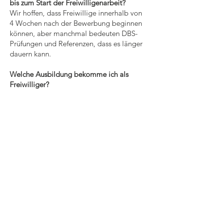
bis zum Start der Freiwilligenarbeit?
Wir hoffen, dass Freiwillige innerhalb von
4 Wochen nach der Bewerbung beginnen
können, aber manchmal bedeuten DBS-
Prüfungen und Referenzen, dass es länger
dauern kann.
Welche Ausbildung bekomme ich als
Freiwilliger?
Sie haben eine Einführungssitzung mit
dem Team, in dem Sie sich freiwillig
engagieren. Dabei erfahren Sie mehr über
Ihre Rolle und was von Ihnen erwartet
wird. Welche Unterstützung bekomme
ich? Sie werden einen ehrenamtlichen
Manager haben, an den Sie sich wenden
können, um Hilfe, Unterstützung und
Anleitung zu erhalten. Sie werden
regelmäßig Kontakt mit diesem Manager
haben.
Kann ich ein Zeugnis bekommen, wenn ich