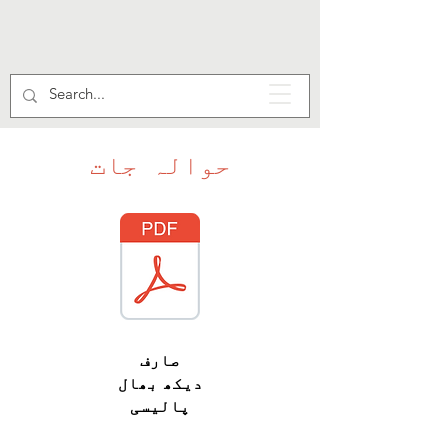
حوالہ جات
صارف
دیکھ بھال
پالیسی