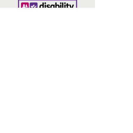
لنکس
ہم سے رابطہ کریں۔
رازداری کی پالیسی
بریڈ اینڈ گلاب، 14 این پریڈ، بریڈ
فورڈ BD1 3HT
info@volunteeringbradford.org
07904 953864
ہم سے رجوع فرمائیں