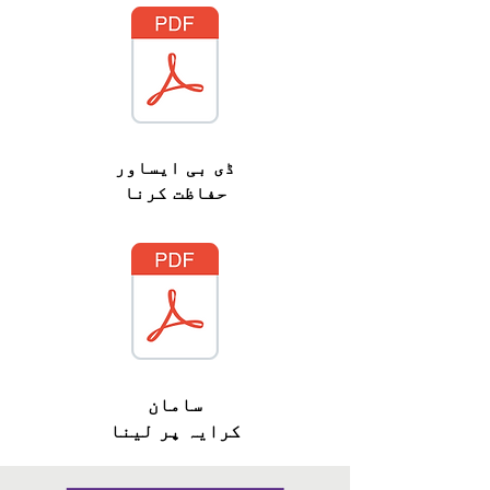
ڈی بی ایس
اور
حفاظت کرنا
سامان
کرایہ پر لینا