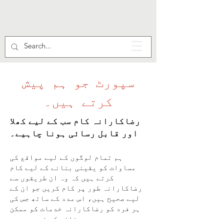
سپورٹ جو ہم پیش
کرتے ہیں۔
رضاکارانہ کام سب کے لیے کھلا
اور قابل رسائی ہونا چاہیے۔
ہم تمام لوگوں کے لیے مواقع کی
مساوات کو یقینی بنانے کے لیے کام
کرتے ہیں کہ وہ ان طریقوں سے
رضاکارانہ طور پر کام کریں جو ان کے
لیے صحیح ہیں، اس مدد کے ساتھ جس کی
ہر فرد کو رضاکارانہ خدمات کو ممکن
بنانے کی ضرورت ہے۔