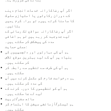
اگر آپ رضاکارانہ خدمات انجام دینے
کے دوران رکاوٹوں یا امتیازی سلوک
کا سامنا کرتے ہیں، تو براہ کرم ہمیں
بتائیں۔
اگر آپ رضاکارانہ مواقع تک رسائی کے
لیے جدوجہد کر رہے ہیں تو ہم اضافی
مدد کی پیشکش کر سکتے ہیں۔
عملی حمایت:
ہم آپ کی مہارتوں اور دلچسپیوں کی
بنیاد پر آپ کے لیے بہترین موقع تلاش
کر سکتے ہیں۔
ہم آپ کی طرف سے تنظیم سے رابطہ کر
سکتے ہیں۔
ہم درخواست فارم کو مکمل کرنے میں آپ
کی مدد کر سکتے ہیں۔
ہم آپ کو تنظیموں کا دورہ کرنے کے
لیے لے جا سکتے ہیں۔
ساتھ سفر/تربیت
ہم ٹیسٹر/آزمائشی سیشن کا اہتمام کر
سکتے ہیں۔