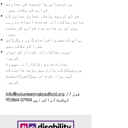
ہم ترجمانی یا ترجمے کی معاونت
فراہم کر سکتے ہیں۔
جب آپ تربیت یافتہ معاون معاون کے
ساتھ رضاکارانہ خدمات انجام دے رہے
ہوں تو ہم جاری مدد فراہم کر سکتے
ہیں۔
ہم آپ کے سفری اخراجات (اور دیگر) کو
پورا کر سکتے ہیں
اپنے رضاکارانہ کردار کو تیار
کریں۔
ہمارے جامع رضاکارانہ سپورٹ
پروجیکٹ کے بارے میں مزید جاننے کے
لیے براہ کرم ای میل/فون/ٹیکسٹ
کریں۔
/ فون /
Info@volunteeringbradford.org
ٹیکسٹ / واٹس ایپ
07904 953864