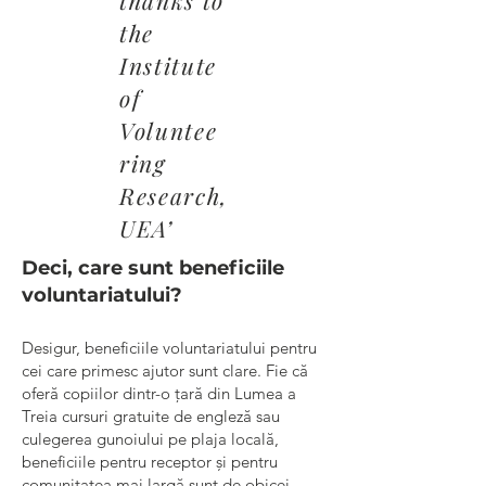
thanks to
the
Institute
of
Voluntee
ring
Research,
UEA’
Deci, care sunt beneficiile
voluntariatului?
Desigur, beneficiile voluntariatului pentru
cei care primesc ajutor sunt clare. Fie că
oferă copiilor dintr-o țară din Lumea a
Treia cursuri gratuite de engleză sau
culegerea gunoiului pe plaja locală,
beneficiile pentru receptor și pentru
comunitatea mai largă sunt de obicei