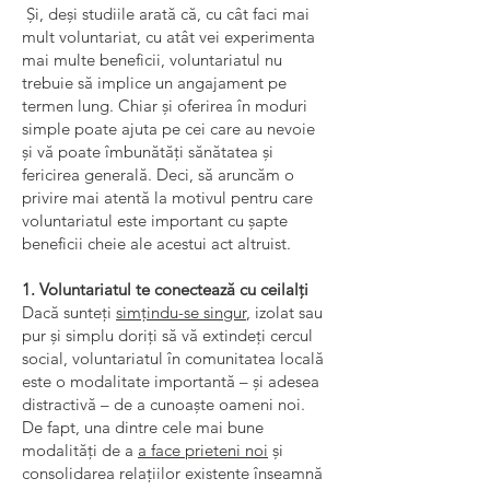
Și, deși studiile arată că, cu cât faci mai
mult voluntariat, cu atât vei experimenta
mai multe beneficii, voluntariatul nu
trebuie să implice un angajament pe
termen lung. Chiar și oferirea în moduri
simple poate ajuta pe cei care au nevoie
și vă poate îmbunătăți sănătatea și
fericirea generală. Deci, să aruncăm o
privire mai atentă la motivul pentru care
voluntariatul este important cu șapte
beneficii cheie ale acestui act altruist.
1. Voluntariatul te conectează cu ceilalți
Dacă sunteți
simțindu-se singur
, izolat sau
pur și simplu doriți să vă extindeți cercul
social, voluntariatul în comunitatea locală
este o modalitate importantă – și adesea
distractivă – de a cunoaște oameni noi.
De fapt, una dintre cele mai bune
modalități de a
a face prieteni noi
și
consolidarea relațiilor existente înseamnă