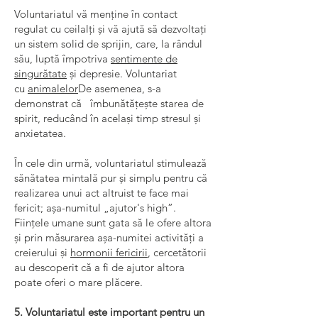
Voluntariatul vă menține în contact
regulat cu ceilalți și vă ajută să dezvoltați
un sistem solid de sprijin, care, la rândul
său, luptă împotriva
sentimente de
singurătate
și depresie. Voluntariat
cu
animalelor
De asemenea, s-a
demonstrat că îmbunătățește starea de
spirit, reducând în același timp stresul și
anxietatea.
În cele din urmă, voluntariatul stimulează
sănătatea mintală pur și simplu pentru că
realizarea unui act altruist te face mai
fericit; așa-numitul „ajutor's high”.
Ființele umane sunt gata să le ofere altora
și prin măsurarea așa-numitei activități a
creierului și
hormonii fericirii
, cercetătorii
au descoperit că a fi de ajutor altora
poate oferi o mare plăcere.
5. Voluntariatul este important pentru un