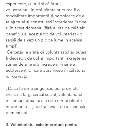
experiențe, culturi și călătorii,
voluntariatul în străinătate ar putea fi o
modalitate importantă și perspicace de a
te ajuta să-ți construiești încrederea în tine
și în acest domeniu (fără a uita de celălalt
beneficiu al acestui tip de voluntariat - o
șansă de a vezi un pic de lume in acelasi
timp!).
Cercetările arată că voluntariatul ar putea
fi deosebit de util și important în creșterea
stimei de sine și a încrederii în sine a
adolescenților care abia încep în călătoria
lor de viață.
„Dacă te simți singur sau pur și simplu
vrei să-ți lărgi cercul social, voluntariatul
în comunitatea locală este o modalitate
importantă – și distractivă – de a cunoaște
oameni noi.”
3. Voluntariatul este important pentru