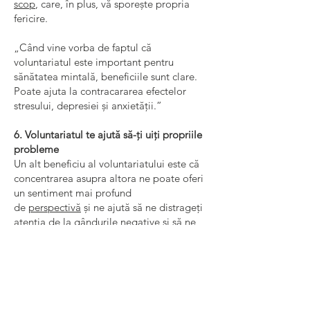
scop
, care, în plus, vă sporește propria
fericire.
„Când vine vorba de faptul că
voluntariatul este important pentru
sănătatea mintală, beneficiile sunt clare.
Poate ajuta la contracararea efectelor
stresului, depresiei și anxietății.”
6. Voluntariatul te ajută să-ți uiți propriile
probleme
Un alt beneficiu al voluntariatului este că
concentrarea asupra altora ne poate oferi
un sentiment mai profund
de
perspectivă
și ne ajută să ne distrageți
atenția de la gândurile negative și să ne
ajutați
opriți ruminația
. Voluntariatul
implică adesea să îi ajutăm pe cei care au
nevoie și poate fi util pentru a ne arăta că,
de fapt, propriile noastre vieți nu sunt atât
de proaste pe cât am crezut că sunt.