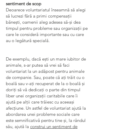
sentiment de scop
Deoarece voluntariatul înseamnă să alegi
să lucrezi fără a primi compensații
bănești, oamenii aleg adesea să-și dea
timpul pentru probleme sau organizații pe
care le consideră importante sau cu care
au o legătură specială.
De exemplu, dacă ești un mare iubitor de
animale, s-ar putea să vrei să faci
voluntariat la un adăpost pentru animale
de companie. Sau, poate că ați trăit cu o
boală sau v-ați recuperat de la o boală și
doriți să vă dedicați o parte din timpul
liber unei organizații caritabile care îi
ajută pe alții care trăiesc cu aceeași
afecțiune. Un astfel de voluntariat ajută la
abordarea unei probleme sociale care
este semnificativă pentru tine și, la rândul
său, ajută la
construi un sentiment de