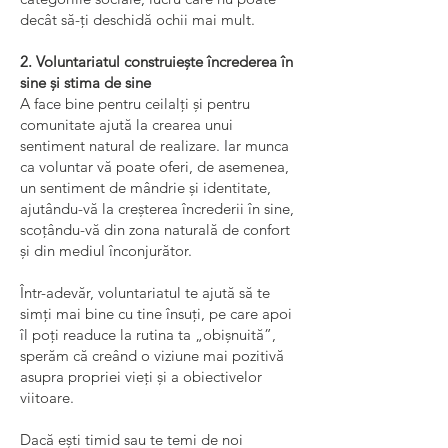
decât să-ți deschidă ochii mai mult.
2. Voluntariatul construiește încrederea în
sine și stima de sine
A face bine pentru ceilalți și pentru
comunitate ajută la crearea unui
sentiment natural de realizare. Iar munca
ca voluntar vă poate oferi, de asemenea,
un sentiment de mândrie și identitate,
ajutându-vă la creșterea încrederii în sine,
scoțându-vă din zona naturală de confort
și din mediul înconjurător.
Într-adevăr, voluntariatul te ajută să te
simți mai bine cu tine însuți, pe care apoi
îl poți readuce la rutina ta „obișnuită”,
sperăm că creând o viziune mai pozitivă
asupra propriei vieți și a obiectivelor
viitoare.
Dacă ești timid sau te temi de noi