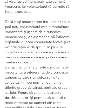
să vă angajați într-o activitate comună
împreună, iar voluntariatul vă permite să
faceți exact asta.
Dacă v-ați mutat recent într-un oraș sau o
țară nou, voluntariatul este o modalitate
importantă și ușoară de a cunoaște
oameni noi și, de asemenea, vă întărește
legăturile cu acea comunitate locală și vă
extinde rețeaua de sprijin. În plus, te
conectează cu oameni care au interese și
pasiuni comune și care ar putea deveni
prieteni grozavi.
De fapt, voluntariatul este o modalitate
importantă și interesantă de a cunoaște
oameni cu care s-ar putea să nu te
conectezi în mod normal: oameni din
diferite grupe de vârstă, etnii sau grupuri
sociale. Pentru că voluntariatul este
deschis tuturor, îți permite să cunoști o
mare varietate de oameni din toate
categoriile sociale, lucru care nu poate