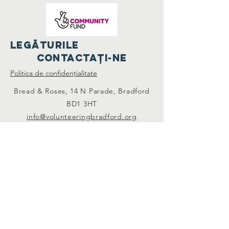
LEGĂTURILE
Contactaţi-ne
Politica de confidențialitate
Bread & Roses, 14 N Parade, Bradford
BD1 3HT
info@volunteeringbradford.org
07904 953864
conecteaza-te cu noi
Organizație caritabilă înregistrată Nr:
1085218
- Societate înregistrată nr.
4133566
© Centrul de voluntariat Bradford