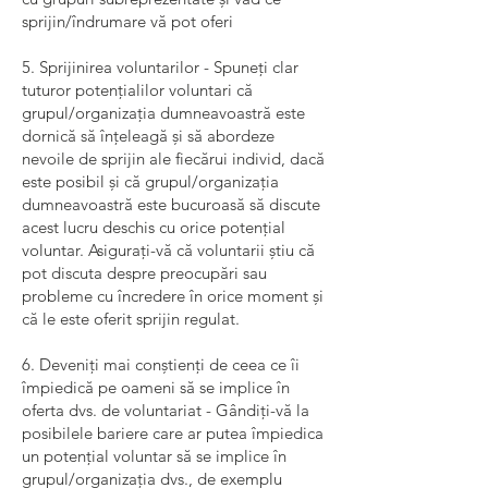
sprijin/îndrumare vă pot oferi
5. Sprijinirea voluntarilor - Spuneți clar
tuturor potențialilor voluntari că
grupul/organizația dumneavoastră este
dornică să înțeleagă și să abordeze
nevoile de sprijin ale fiecărui individ, dacă
este posibil și că grupul/organizația
dumneavoastră este bucuroasă să discute
acest lucru deschis cu orice potențial
voluntar. Asigurați-vă că voluntarii știu că
pot discuta despre preocupări sau
probleme cu încredere în orice moment și
că le este oferit sprijin regulat.
6. Deveniți mai conștienți de ceea ce îi
împiedică pe oameni să se implice în
oferta dvs. de voluntariat - Gândiți-vă la
posibilele bariere care ar putea împiedica
un potențial voluntar să se implice în
grupul/organizația dvs., de exemplu