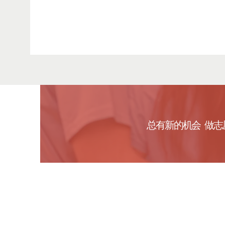
总有新的
机会
做志