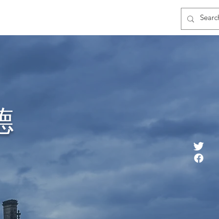
Events
德