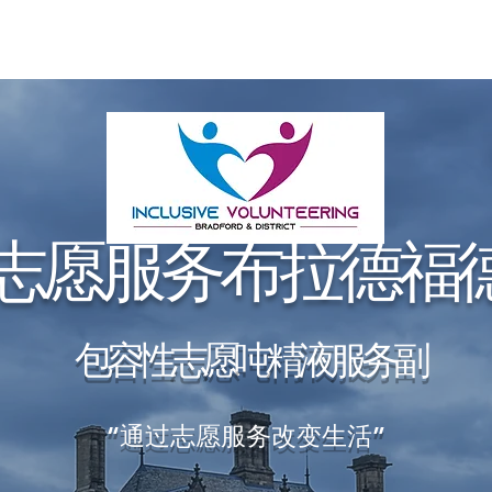
于我们
志愿者
About
组织
项目
包容性志愿服务
志愿服务布拉德福
包容性志愿
吨
精液
服务
副
“通过志愿服务改变生活”