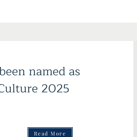
 been named as
ford
 Culture 2025
Read More