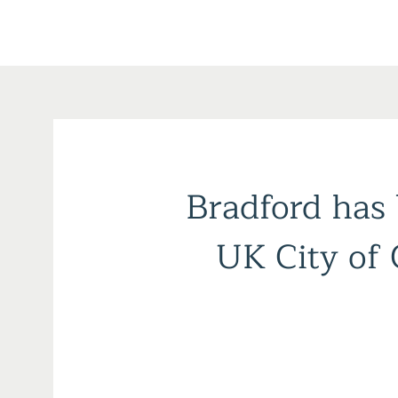
Bradford has
Brad
UK City of
2025